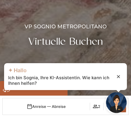
VP SOGNIO METROPOLITANO
Virtuelle Buchen
✦ Hallo
Ich bin Sognia, Ihre KI-Assistentin. Wie kann ich
Ihnen helfen?
ONLINE-RESERVIERUNG
Anreise — Abreise
2
Anmelden
Wann
Promo
Buchung bearbeiten
Wer