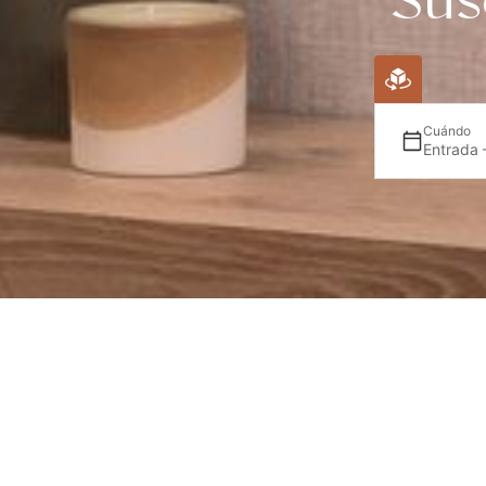
Sus
Cuándo
Entrada 
¡No te p
Sé el primero en descubrir las última