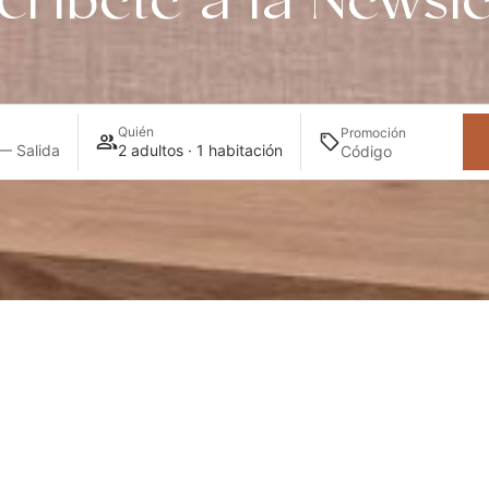
críbete a la Newsle
Quién
Promoción
— Salida
2 adultos · 1 habitación
ierdas todas las n
s novedades y los eventos exclusivos de nuestro hotel VP 
Madrid.